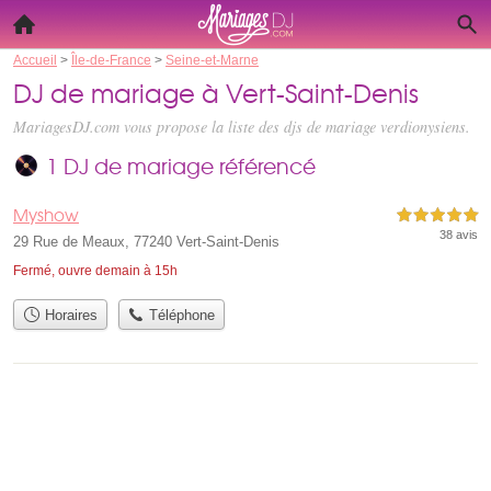
Accueil
>
Île-de-France
>
Seine-et-Marne
DJ de mariage à Vert-Saint-Denis
MariagesDJ.com vous propose la liste des
djs de mariage verdionysiens
.
1 DJ de mariage référencé
Myshow
5,0 étoiles sur 5
38 avis
29 Rue de Meaux, 77240 Vert-Saint-Denis
Fermé, ouvre demain à 15h
Horaires
Téléphone