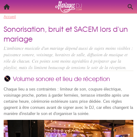
Accueil
Sonorisation, bruit et SACEM lors d'un
mariage
L'ambiance musicale d'un mariage dépend aussi de sujets moins visibles :
puissance sonore, voisinage, horaires de salle, diffusion de musique et
rôle de chacun. Ces points sont moins agréables à préparer que la
playlist, mais ils limitent beaucoup de tensions le soir de la réception.
Volume sonore et lieu de réception
Chaque lieu a ses contraintes : limiteur de son, coupure électrique,
voisinage proche, portes à garder fermées, terrasse interdite après une
certaine heure, cérémonie extérieure sans prise dédiée. Ces règles
gagnent à être connues avant de signer avec le DJ, car elles changent la
manière d'installer le son et d'organiser la soirée.