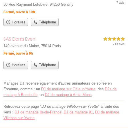
7 avis
30 Rue Raymond Lefebvre, 94250 Gentilly
Fermé, ouvre à 10h
Horaires
Téléphone
SAS Dams Event
5,0 étoiles sur 5
713 avis
149 avenue du Maine, 75014 Paris
Fermé, ouvre à 9h
Horaires
Téléphone
Mariages DJ recense également d'autres animateurs de soirée en
Essonne, comme : un
DJ de mariage sur Gif-sur-Yvette
, des
DJs de
mariage à Bondoufle
, un
DJ de mariage à Athis-Mons
.
Retrouvez cette page "
DJ de mariage Villebon-sur-Yvette
" à l'aide des
liens :
DJ de mariage Île-de-France
,
DJ de mariage 91
,
DJ de mariage
Villebon-sur-Yvette
.