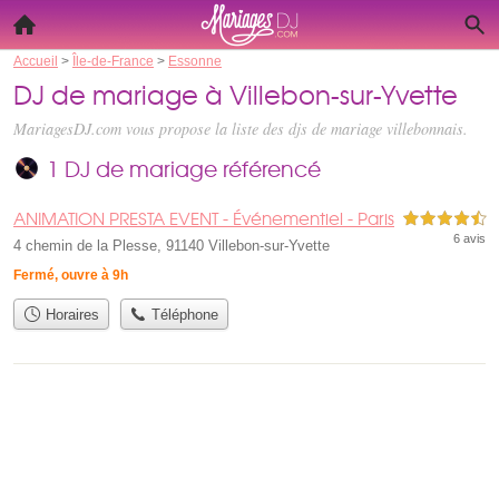
Accueil
>
Île-de-France
>
Essonne
DJ de mariage à Villebon-sur-Yvette
MariagesDJ.com vous propose la liste des
djs de mariage villebonnais
.
1 DJ de mariage référencé
ANIMATION PRESTA EVENT - Événementiel - Paris
4,5 étoiles sur 5
6 avis
4 chemin de la Plesse, 91140 Villebon-sur-Yvette
Fermé, ouvre à 9h
Horaires
Téléphone