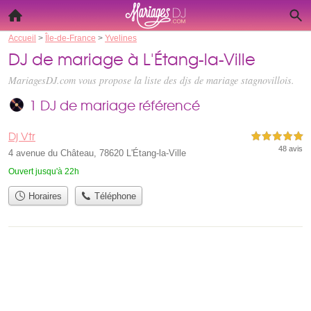
Accueil
>
Île-de-France
>
Yvelines
DJ de mariage à L'Étang-la-Ville
MariagesDJ.com vous propose la liste des
djs de mariage stagnovillois
.
1 DJ de mariage référencé
Dj Vtr
5,0 étoiles sur 5
48 avis
4 avenue du Château, 78620 L'Étang-la-Ville
Ouvert jusqu'à 22h
Horaires
Téléphone