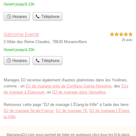
Ouvert jusqu'à 23h
Horaires
Téléphone
Génome Events
5,0 étoiles sur 5
25 avis
2 Allée des Reine Claudes, 78630 Morainvilliers
Ouvert jusqu'à 20h
Horaires
Téléphone
Mariages DJ recense également d'autres platinistes dans les Yvelines,
comme : un
DJ de mariage près de Conflans-Sainte-Honorine
, des
DJs
de mariage à Élancourt
, un
DJ de mariage dans Versailles
.
Retrouvez cette page "
DJ de mariage L'Étang-la-Ville
" à l'aide des liens :
DJ de mariage Île-de-France
,
DJ de mariage 78
,
DJ de mariage L'Étang-
la-Ville
.
MariagesDJ.com vous permet de lister en quelques clics tous les DJs dans